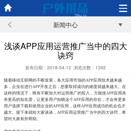
新闻中心
浅谈APP应用运营推广当中的四大
诀窍
发布日期：2018-04-12
浏览次数：
1392
随着移动互联网的不断发展，各大应用市场的APP应用技术越来越
多，企业在进行APP开发之后，想要取得成功的难度就越来越大。在
这样的情况下，唯有不断加大对运营推广的投入，方能使APP应用具
有更高的知名度，让更多用户知晓这个APP应用的存在，才会有更多
用户选择下载和使用企业的APP应用，这样APP应用成功的机会也才
越大。接下来就给大家谈谈，APP应用运营推广当中的四大诀窍，希
望对大家有所帮助。