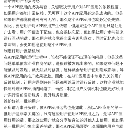
需培养用户的参与感
一个APP应用的成功与否，关键取决于用户对APP应用的依赖程度，
如果用户都能非常依赖，无可厚非这个APP应用必定是成功的。但是
如果用户都觉得是可有可无的，那么这个APP应用也就必定会失败。
因此，要想用户对APP应用产生依赖，但如果这个APP应用只是让用
户去看，用户即便当下记住，也会很快忘记，但如果让用户参与进来
进行互动的话，那么用户就会觉得非常有趣和喜欢，同时记忆也会非
常深刻，会更加愿意使用这个APP应用。
制定好用户反馈机制
在APP应用的运行过程中，谁都不能保证不出现任何问题，但是这些
问题单单依靠企业自身的话，是很难被发现出来的。如果这些问题不
能被及时发现，就无法及时修复，这样就会给用户使用造成影响，导
致APP应用的推广效果变差。因此，在APP应用当中制定先关的用户
反馈机制，让用户遇到任何问题都可以及时进行反馈，这样企业就能
快速处理APP应用的问题了。当然，制定用户反馈机制也能更好对用
户实行售前售后服务，提升服务质量。
维护好第一批的用户
正所谓万事开头难，做APP应用运营也是如此，所以APP应用的第一
批用户是非常关键的，只有这些用户使用APP应用之后，觉得APP应
用好用的话，那么这些用户就会分享给身边的其他人去使用。但如果
第一批用户印象非常差的话，那么APP应用想要打动后面的用户也就